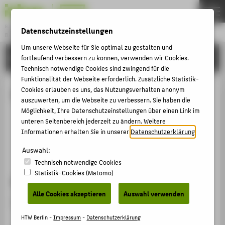
Bachelor
Datenschutzeinstellungen
BAUINGENIEURWESEN
Menu
Um unsere Webseite für Sie optimal zu gestalten und
STUDIUM
fortlaufend verbessern zu können, verwenden wir Cookies.
THEMEN
Technisch notwendige Cookies sind zwingend für die
STUDIUM
Funktionalität der Webseite erforderlich. Zusätzliche Statistik-
Cookies erlauben es uns, das Nutzungsverhalten anonym
IT-Labor Bauingenieurwesen
BEWERBUNG
auszuwerten, um die Webseite zu verbessern. Sie haben die
Möglichkeit, Ihre Datenschutzeinstellungen über einen Link im
FÖRDERVEREIN
Adresse
unteren Seitenbereich jederzeit zu ändern. Weitere
KARRIERE
Kurzbeschreibung
Informationen erhalten Sie in unserer
Datenschutzerklärung
.
Besonderheiten
PERSONEN
Auswahl:
Technisch notwendige Cookies
Statistik-Cookies (Matomo)
ZENTRALE SEITEN
Adresse
PORTALE
Alle Cookies akzeptieren
Auswahl verwenden
Campus Wilhelminenhof
| Gebäude F | Räume Z12 - Z14
BERATUNG & SERVICE
HTW Berlin -
Impressum
-
Datenschutzerklärung