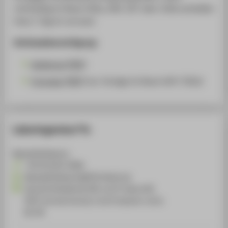
rechtzeitig im Raum Z02a, Z09, 107 oder 210b anmelden
(max 1 Tag im vorraus).
Schlüsselberechtigung:
Anleitung [PDF]
Formular [PDF]
(zur Vorlage im Raum WH F Z02a)
Laboringenieur*in
Maciej Klimkiewicz
+49 30 5019-3866
Maciej.Klimkiewicz@HTW-Berlin.de
Querschnittsdienste FB2 und IT-Labore BI,
FM IT services faculty 2 and Computer rooms
BI, FM