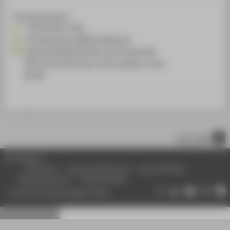
Thomas Schwarze
+49 30 5019-3142
Thomas.Schwarze@HTW-Berlin.de
Querschnittsdienste FB2 und IT-Labore BI,
FM IT services faculty 2 and Computer rooms
BI, FM
nach oben
© HTW Berlin
Impressum
Datenschutzhinweise
Barrierefreiheit
Gebärdensprache
Leichte Sprache
Datenschutzeinstellungen ändern