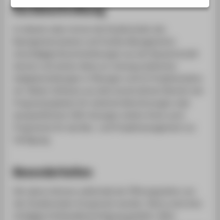
ZENTRALEINRICHTUNGEN
Kurzbeschreibung
In diesem Labor lernen die Studierenden des
Bauingenieurwesens und Facility Managements
einschlägige Branchenlösungen aus der Bauwirtschaft
kennen und setzen diese zur Lösung praktischer
Aufgabenstellungen in Übungen und im Projektstudium
ein. Neben Software aus dem konstruktiven Bereich wie
Programmpaketen für statische Berechnungen oder
bauspezifischen CAD-Lösungen stehen ihnen auch
Programme für das Bau- und Projektmanagement zur
Verfügung.
Besonderheiten
Die Labore können außerhalb der Öffnungszeiten von
den Studierenden frei genutzt werden. Hierzu wird eine
eintägige Schlüsselberechtigung gewährt. Bitte